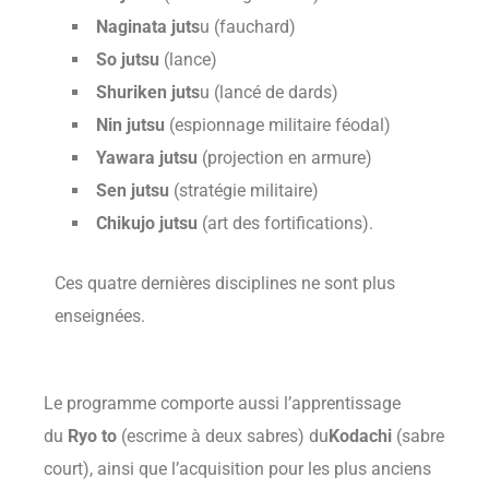
Naginata juts
u (fauchard)
So jutsu
(lance)
Shuriken juts
u (lancé de dards)
Nin jutsu
(espionnage militaire féodal)
Yawara jutsu
(projection en armure)
Sen jutsu
(stratégie militaire)
Chikujo jutsu
(art des fortifications).
Ces quatre dernières disciplines ne sont plus
enseignées.
Le programme comporte aussi l’apprentissage
du
Ryo to
(escrime à deux sabres) du
Kodachi
(sabre
court), ainsi que l’acquisition pour les plus anciens