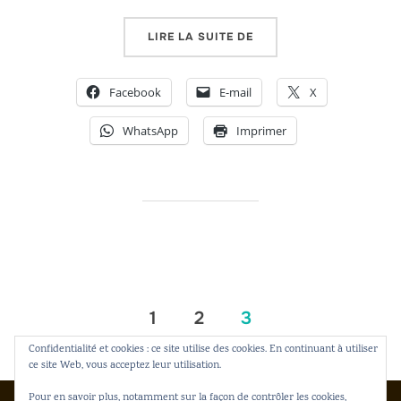
« STAGE DE NINJUTSU SU
LIRE LA SUITE DE
Facebook
E-mail
X
WhatsApp
Imprimer
Pagination
1
2
3
des
Confidentialité et cookies : ce site utilise des cookies. En continuant à utiliser
ce site Web, vous acceptez leur utilisation.
publications
Pour en savoir plus, notamment sur la façon de contrôler les cookies,