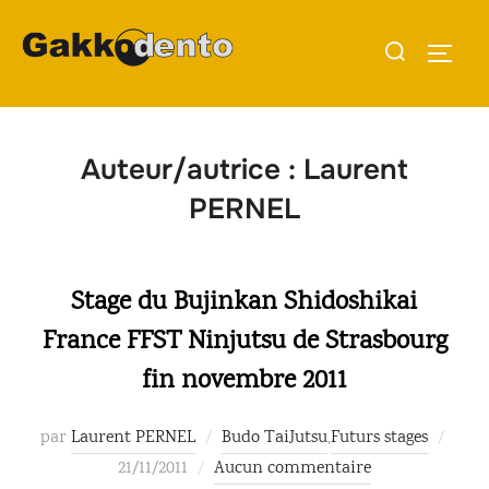
Aller
Rechercher :
au
PERMU
contenu
Auteur/autrice :
Laurent
PERNEL
Stage du Bujinkan Shidoshikai
France FFST Ninjutsu de Strasbourg
fin novembre 2011
Publi
par
Laurent PERNEL
Budo TaiJutsu
,
Futurs stages
le
21/11/2011
Aucun commentaire