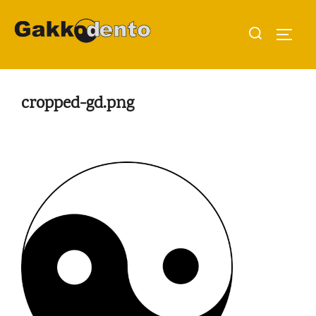
Aller
Rechercher :
au
PERMU
contenu
cropped-gd.png