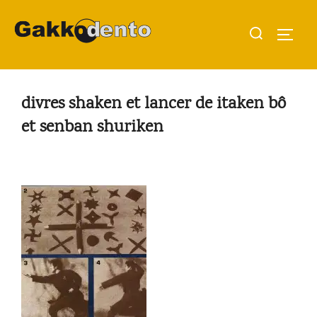
Aller
Rechercher :
au
PERMU
contenu
divres shaken et lancer de itaken bô
et senban shuriken