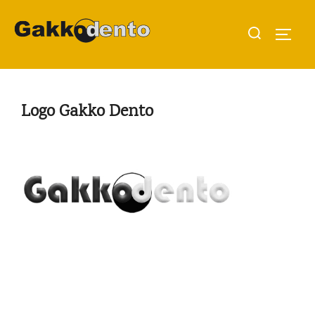
Aller
Rechercher :
au
PERMU
contenu
Logo Gakko Dento