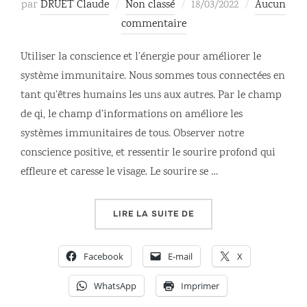
Publié
par
DRUET Claude
Non classé
18/03/2022
Aucun
le
commentaire
Utiliser la conscience et l’énergie pour améliorer le
système immunitaire. Nous sommes tous connectées en
tant qu’êtres humains les uns aux autres. Par le champ
de qi, le champ d’informations on améliore les
systèmes immunitaires de tous. Observer notre
conscience positive, et ressentir le sourire profond qui
effleure et caresse le visage. Le sourire se …
« AMÉLIORER SON SYST
LIRE LA SUITE DE
Facebook
E-mail
X
WhatsApp
Imprimer