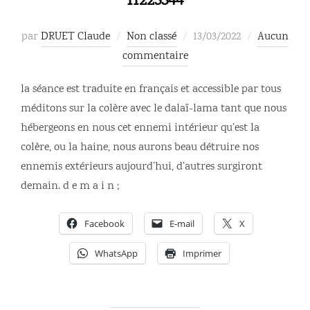
11223344
Publié
par
DRUET Claude
Non classé
13/03/2022
Aucun
le
commentaire
la séance est traduite en français et accessible par tous
méditons sur la colère avec le dalaï-lama tant que nous
hébergeons en nous cet ennemi intérieur qu’est la
colère, ou la haine, nous aurons beau détruire nos
ennemis extérieurs aujourd’hui, d’autres surgiront
demain. d e m a i n ;
Facebook
E-mail
X
WhatsApp
Imprimer