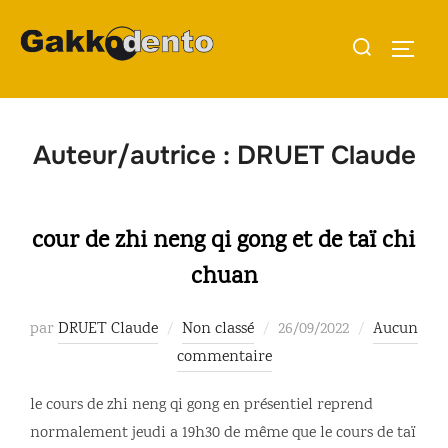
Aller
Rechercher :
au
PERMU
contenu
Auteur/autrice :
DRUET Claude
cour de zhi neng qi gong et de taï chi
chuan
Publié
par
DRUET Claude
Non classé
26/09/2022
Aucun
le
commentaire
le cours de zhi neng qi gong en présentiel reprend
normalement jeudi a 19h30 de même que le cours de taï