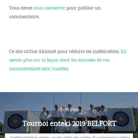
Vous devez
vous connecter
pour publier un
commentaire.
Ce site utilise Akismet pour réduire les indésirables.
En
savoir plus sur la façon dont les données de vos
commentaires sont traitées
.
Navigation
de
Previous
Previous
l’article
Tournoi enteki 2019 BELFORT