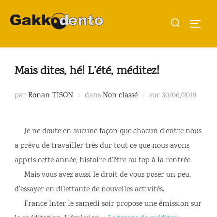
Aller
Rechercher :
au
PERMU
contenu
Mais dites, hé! L’été, méditez!
Publié
par
Ronan TISON
dans
Non classé
sur
30/06/2019
le
Je ne doute en aucune façon que chacun d’entre nous
a prévu de travailler très dur tout ce que nous avons
appris cette année, histoire d’être au top à la rentrée.
Mais vous avez aussi le droit de vous poser un peu,
d’essayer en dilettante de nouvelles activités.
France Inter le samedi soir propose une émission sur