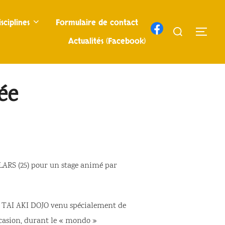
sciplines
Formulaire de contact
Rechercher :
PERM
Actualités (Facebook)
ée
LLARS (25) pour un stage animé par
du TAI AKI DOJO venu spécialement de
ccasion, durant le « mondo »