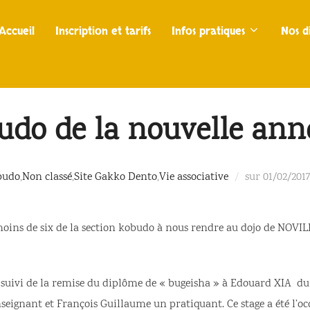
Accueil
Inscription et tarifs
Infos pratiques
Nos di
udo de la nouvelle ann
Publié
budo
,
Non classé
,
Site Gakko Dento
,
Vie associative
sur
01/02/2017
le
 moins de six de la section kobudo à nous rendre au dojo de NOVI
e suivi de la remise du diplôme de « bugeisha » à Edouard XIA 
ignant et François Guillaume un pratiquant. Ce stage a été l’o