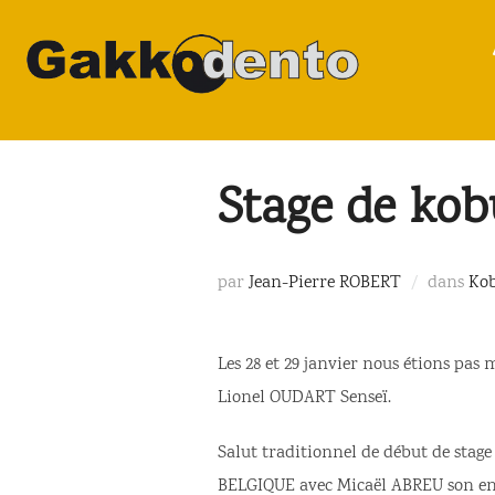
Aller
au
contenu
Stage de kob
par
Jean-Pierre ROBERT
dans
Ko
Les 28 et 29 janvier nous étions pas
Lionel OUDART Senseï.
Salut traditionnel de début de stag
BELGIQUE avec Micaël ABREU son ense