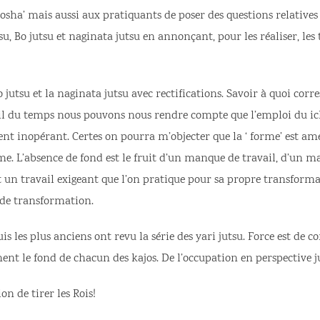
osha’ mais aussi aux pratiquants de poser des questions relativ
tsu, Bo jutsu et naginata jutsu en annonçant, pour les réaliser, l
Bo jutsu et la naginata jutsu avec rectifications. Savoir à quoi cor
 fil du temps nous pouvons nous rendre compte que l’emploi du i
ent inopérant. Certes on pourra m’objecter que la ‘ forme’ est am
rme. L’absence de fond est le fruit d’un manque de travail, d’un 
t un travail exigeant que l’on pratique pour sa propre transforma
r de transformation.
uis les plus anciens ont revu la série des yari jutsu. Force est de 
ment le fond de chacun des kajos. De l’occupation en perspective j
ion de tirer les Rois!