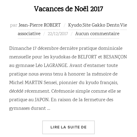
Vacances de Noël 2017
par
Jean-Pierre ROBERT
Kyudo
,
Site Gakko Dento
,
Vie
Publié
associative
22/12/2017
Aucun commentaire
le
Dimanche 17 décembre dernière pratique dominicale
mensuelle pour les kyudokas de BELFORT et BESANÇON
au gymnase Léo LAGRANGE. Avant d’entamer toute
pratique nous avons tenu à honorer la mémoire de
Michel MARTIN Sensei, pionnier du kyudo français,
décédé récemment. Cérémonie simple comme elle se
pratique au JAPON. En raison de la fermeture des
gymnases durant …
« VACANCES DE NOËL 20
LIRE LA SUITE DE