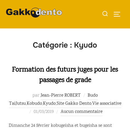
Aller
Rechercher :
au
PERMU
contenu
Catégorie :
Kyudo
Formation des futurs juges pour les
passages de grade
par
Jean-Pierre ROBERT
Budo
TaiJutsu
,
Kobudo
,
Kyudo
,
Site Gakko Dento
,
Vie associative
Publié
01/03/2019
Aucun commentaire
le
Dimanche 24 février kobugeisha et bugeisha se sont