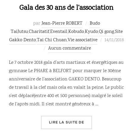
Gala des 30 ans de l’association
par
Jean-Pierre ROBERT
Budo
TaiJutsu
,
Charitatif
,
Eventail
,
Kobudo
,
Kyudo
,
Qi gong
,
Site
Publié
Gakko Dento
,
Tai Chi Chuan
,
Vie associative
14/11/2018
le
Aucun commentaire
Le 7 octobre 2018 gala d’arts martiaux et énergétiques au
gymnase Le PHARE à BELFORT pour marquer le 30ème
anniversaire de l’association GAKKO DENTO. Beaucoup
de travail à la clef mais cela en valait la peine. Le public
s’est déplacé(entre 400 et 500 personnes) malgré le soleil
de l’après midi. Il s’est montré généreux à …
« GALA DES 30 ANS DE 
LIRE LA SUITE DE