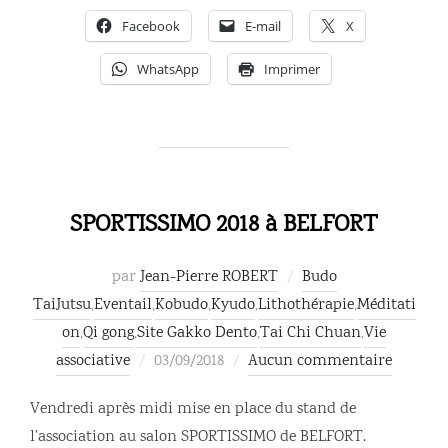
Facebook
E-mail
X
WhatsApp
Imprimer
SPORTISSIMO 2018 à BELFORT
par
Jean-Pierre ROBERT
Budo
TaiJutsu
,
Eventail
,
Kobudo
,
Kyudo
,
Lithothérapie
,
Méditati
on
,
Qi gong
,
Site Gakko Dento
,
Tai Chi Chuan
,
Vie
Publié
associative
03/09/2018
Aucun commentaire
le
Vendredi après midi mise en place du stand de
l’association au salon SPORTISSIMO de BELFORT.