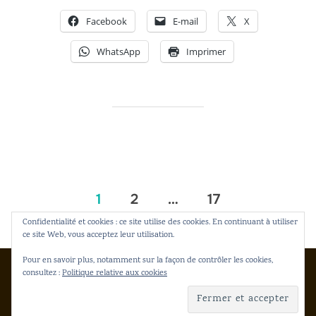
Facebook
E-mail
X
WhatsApp
Imprimer
Pagination
1
2
…
17
des
Confidentialité et cookies : ce site utilise des cookies. En continuant à utiliser
ce site Web, vous acceptez leur utilisation.
publications
Pour en savoir plus, notamment sur la façon de contrôler les cookies,
consultez :
Politique relative aux cookies
Copyright © 2026 Gakko Dento
Inspiro Theme
par
WPZOOM