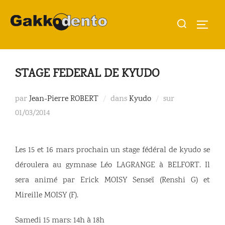
Aller
Rechercher :
au
PERMU
contenu
STAGE FEDERAL DE KYUDO
Publié
par
Jean-Pierre ROBERT
dans
Kyudo
sur
le
01/03/2014
Les 15 et 16 mars prochain un stage fédéral de kyudo se
déroulera au gymnase Léo LAGRANGE à BELFORT. Il
sera animé par Erick MOISY Senseï (Renshi G) et
Mireille MOISY (F).
Samedi 15 mars: 14h à 18h