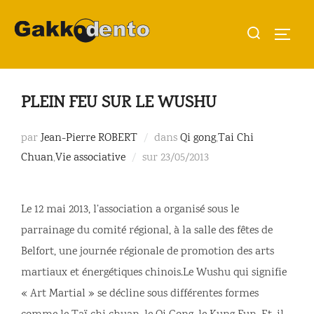
Aller
Rechercher :
au
PERMU
contenu
PLEIN FEU SUR LE WUSHU
par
Jean-Pierre ROBERT
dans
Qi gong
,
Tai Chi
Publié
Chuan
,
Vie associative
sur
23/05/2013
le
Le 12 mai 2013, l’association a organisé sous le
parrainage du comité régional, à la salle des fêtes de
Belfort, une journée régionale de promotion des arts
martiaux et énergétiques chinois.Le Wushu qui signifie
« Art Martial » se décline sous différentes formes